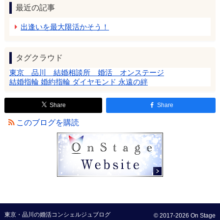
最近の記事
出逢いを最大限活かそう！
タグクラウド
東京 品川 結婚相談所 婚活 オンステージ
結婚指輪 婚約指輪 ダイヤモンド 永遠の絆
Share
Share
このブログを購読
東京・品川の婚活コンシェルジュブログ
© 2017-2026 On Stage