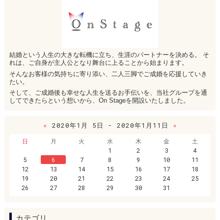
結婚という人生の大きな転機に立ち、生涯のパートナーを決める。 そ
れは、ご自身が主人公となり舞台に上ることから始まります。
そんなお客様の気持ちに寄り添い、二人三脚でご成婚を応援していき
たい。
そして、ご成婚後も幸せな人生を送るお手伝いを、当社グループを通
してできたらという想いから、On Stageを開設いたしました。
«
2020年1月 5日 - 2020年1月11日
»
日
月
火
水
木
金
土
1
2
3
4
5
6
7
8
9
10
11
12
13
14
15
16
17
18
19
20
21
22
23
24
25
26
27
28
29
30
31
カテゴリ