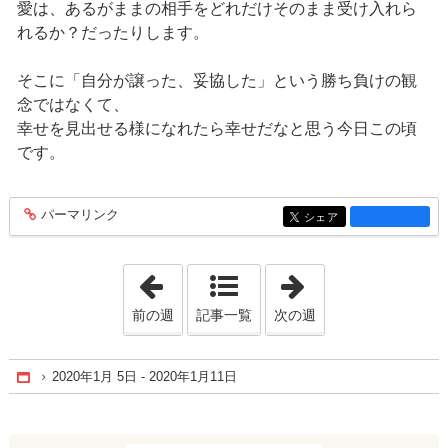
愛は、あるがままの相手をどれだけそのまま受け入れら
れるか？だったりします。
そこに「自分が譲った、妥協した」という勝ち負けの観
念ではなくて、
幸せを見出せる様になれたら幸せだなと思う今日この頃
です。
パーマリンク
entry1285
シェア
entry1285
「2019年12月29日 - 2020年1月 4日」
「2020年8月 9日 
前の週
記事一覧
次の週
2020年1月 5日 - 2020年1月11日
Home