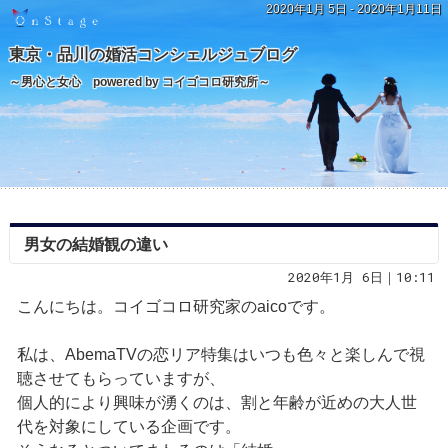
2020年1月 5日 - 2020年1月11日
東京・品川の婚活コンシェルジュブログ
～男心と女心 powered by コイゴコロ研究所～
男女の結婚観の違い
2020年1月 6日｜10:11
こんにちは。コイゴコロ研究家のaicoです。
私は、AbemaTVの恋リア特集はいつも色々と楽しんで視
聴させてもらっていますが、
個人的により興味が湧くのは、割と年齢が近めの大人世
代を対象にしている企画です。