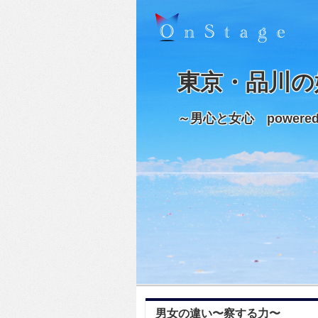
東京・品川の
～男心と女心 powere
男女の違い〜察する力〜