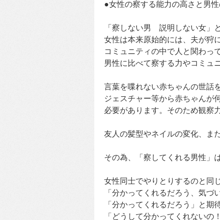
●女性の察する能力の高さと男性
「察しない男 説明しない女」
女性は本来原始的には、夫が狩
コミュニティの中で人と関わっ
男性に比べて察する力やコミュ
言葉を喋れない赤ちゃんの世話
ジェスチャー等から赤ちゃんが
必要があります。そのため観察
友人の髪型やネイルの変化、ま
その為、「察してくれる男性」
女性同士でやりとりするのと同
「分かってくれるだろう、気づ
「分かってくれるだろう」と期
「どうして分かってくれないの