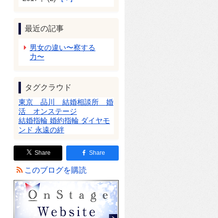
最近の記事
男女の違い〜察する
力〜
タグクラウド
東京 品川 結婚相談所 婚
活 オンステージ
結婚指輪 婚約指輪 ダイヤモ
ンド 永遠の絆
Share
Share
このブログを購読