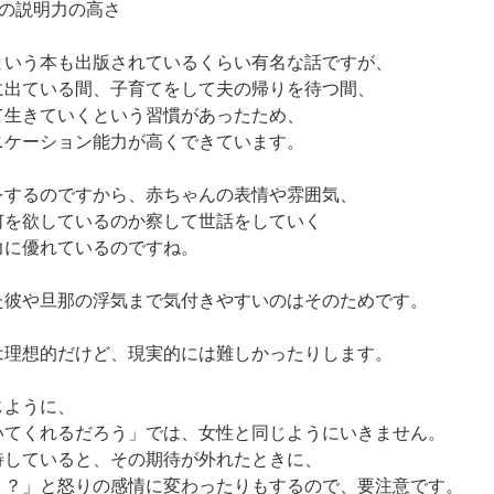
の説明力の高さ
という本も出版されているくらい有名な話ですが、
に出ている間、子育てをして夫の帰りを待つ間、
て生きていくという習慣があったため、
ニケーション能力が高くできています。
をするのですから、赤ちゃんの表情や雰囲気、
何を欲しているのか察して世話をしていく
力に優れているのですね。
た彼や旦那の浮気まで気付きやすいのはそのためです。
は理想的だけど、現実的には難しかったりします。
じように、
いてくれるだろう」では、女性と同じようにいきません。
待していると、その期待が外れたときに、
！？」と怒りの感情に変わったりもするので、要注意です。