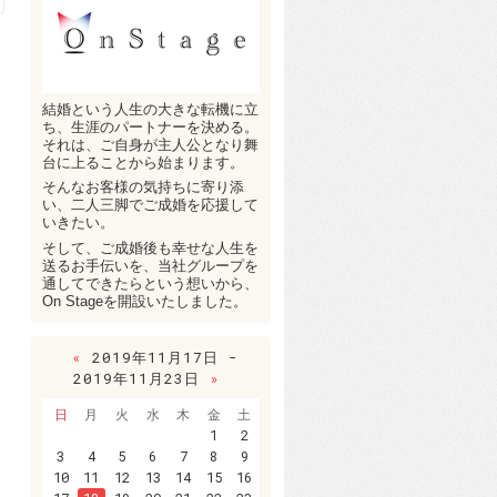
結婚という人生の大きな転機に立
ち、生涯のパートナーを決める。
それは、ご自身が主人公となり舞
台に上ることから始まります。
そんなお客様の気持ちに寄り添
い、二人三脚でご成婚を応援して
いきたい。
そして、ご成婚後も幸せな人生を
送るお手伝いを、当社グループを
通してできたらという想いから、
On Stageを開設いたしました。
«
2019年11月17日 -
2019年11月23日
»
日
月
火
水
木
金
土
1
2
3
4
5
6
7
8
9
10
11
12
13
14
15
16