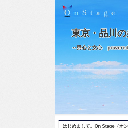
東京・品川の
～男心と女心 powere
はじめまして。On Stage（