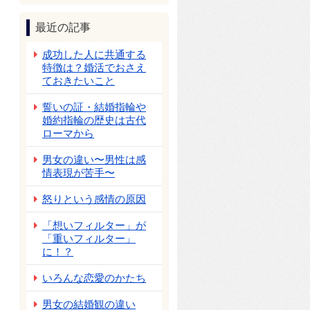
最近の記事
成功した人に共通する
特徴は？婚活でおさえ
ておきたいこと
誓いの証・結婚指輪や
婚約指輪の歴史は古代
ローマから
男女の違い〜男性は感
情表現が苦手〜
怒りという感情の原因
「想いフィルター」が
「重いフィルター」
に！？
いろんな恋愛のかたち
男女の結婚観の違い