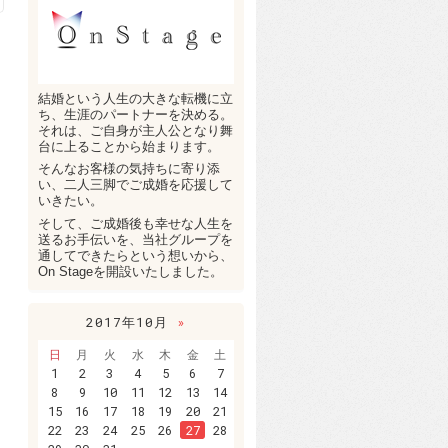
結婚という人生の大きな転機に立
ち、生涯のパートナーを決める。
それは、ご自身が主人公となり舞
台に上ることから始まります。
そんなお客様の気持ちに寄り添
い、二人三脚でご成婚を応援して
いきたい。
そして、ご成婚後も幸せな人生を
送るお手伝いを、当社グループを
通してできたらという想いから、
On Stageを開設いたしました。
2017年10月
»
日
月
火
水
木
金
土
1
2
3
4
5
6
7
8
9
10
11
12
13
14
15
16
17
18
19
20
21
22
23
24
25
26
27
28