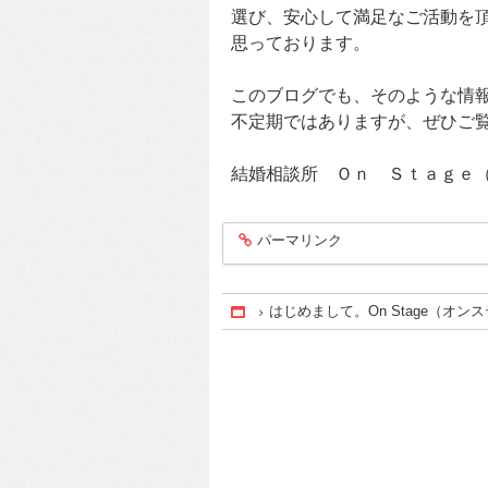
選び、安心して満足なご活動を
思っております。
このブログでも、そのような情
不定期ではありますが、ぜひご
結婚相談所 Ｏｎ Ｓｔａｇｅ
パーマリンク
entry1281
はじめまして。On Stage（オン
Home