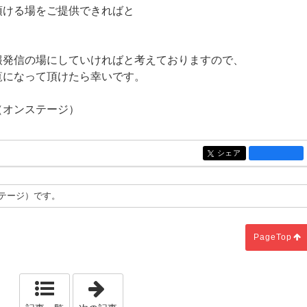
頂ける場をご提供できればと
報発信の場にしていければと考えておりますので、
覧になって頂けたら幸いです。
（オンステージ）
シェア
entry1281
ステージ）です。
PageTop
「婚活応援セミナー 開催報告」