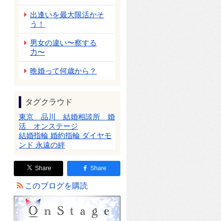
出逢いを最大限活かそ
う！
男女の違い〜察する
力〜
晩婚って何歳から？
タグクラウド
東京 品川 結婚相談所 婚
活 オンステージ
結婚指輪 婚約指輪 ダイヤモ
ンド 永遠の絆
Share
Share
このブログを購読