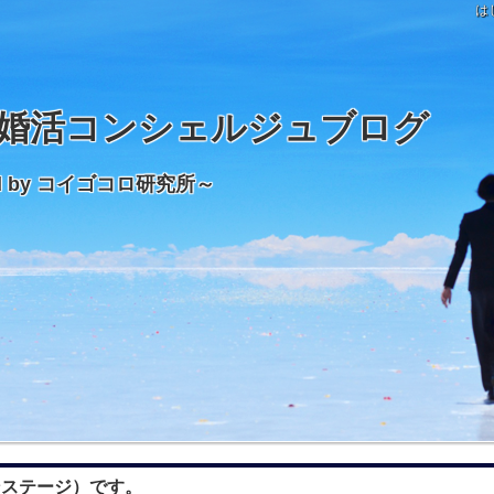
は
婚活コンシェルジュブログ
d by コイゴコロ研究所～
オンステージ）です。