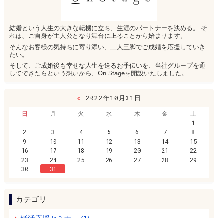
結婚という人生の大きな転機に立ち、生涯のパートナーを決める。 そ
れは、ご自身が主人公となり舞台に上ることから始まります。
そんなお客様の気持ちに寄り添い、二人三脚でご成婚を応援していき
たい。
そして、ご成婚後も幸せな人生を送るお手伝いを、当社グループを通
してできたらという想いから、On Stageを開設いたしました。
«
2022年10月31日
日
月
火
水
木
金
土
1
2
3
4
5
6
7
8
9
10
11
12
13
14
15
16
17
18
19
20
21
22
23
24
25
26
27
28
29
30
31
カテゴリ