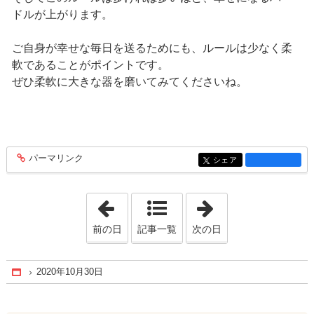
ドルが上がります。
ご自身が幸せな毎日を送るためにも、ルールは少なく柔
軟であることがポイントです。
ぜひ柔軟に大きな器を磨いてみてくださいね。
パーマリンク
entry1289
シェア
entry1289
「2020年9月19日」
「2020年12月 9
前の日
記事一覧
次の日
2020年10月30日
Home