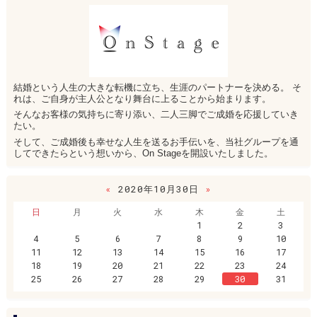
結婚という人生の大きな転機に立ち、生涯のパートナーを決める。 そ
れは、ご自身が主人公となり舞台に上ることから始まります。
そんなお客様の気持ちに寄り添い、二人三脚でご成婚を応援していき
たい。
そして、ご成婚後も幸せな人生を送るお手伝いを、当社グループを通
してできたらという想いから、On Stageを開設いたしました。
«
2020年10月30日
»
日
月
火
水
木
金
土
1
2
3
4
5
6
7
8
9
10
11
12
13
14
15
16
17
18
19
20
21
22
23
24
25
26
27
28
29
30
31