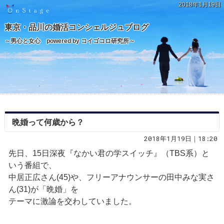
2018年1月19日
東京・品川の婚活コンシェルジュブログ
～男心と女心 powered by コイゴコロ研究所～
晩婚って何歳から？
2018年1月19日｜18:20
先日、15日深夜『なかい君の学スイッチ』（TBS系）と
いう番組で、
中居正広さん(45)や、フリーアナウンサーの田中みな実さ
ん(31)が「晩婚」を
テーマに激論を交わしていました。