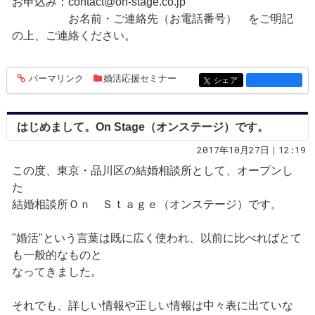
お申込み：contact@on-stage.co.jp
お名前・ご連絡先（お電話番号） をご明記
の上、ご連絡ください。
パーマリンク
婚活応援セミナー
entry1282
シェア
entry1282
はじめまして。On Stage（オンステージ）です。
2017年10月27日｜12:19
この度、東京・品川区の結婚相談所として、オープンし
た
結婚相談所Ｏｎ Ｓｔａｇｅ（オンステージ）です。
"婚活"という言葉は既に広く使われ、以前に比べればとて
も一般的なものと
なってきました。
それでも、詳しい情報や正しい情報は中々表に出ていな