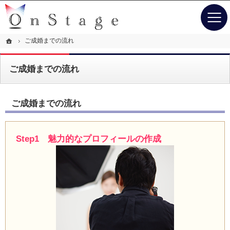
専任コンシェルジュがサポート。東京・品川の結婚相談所なら当相談所へ。
東京・品川の結婚相談所なら幸せな人生を送るお手伝いするOn Stage（オンステージ）
ホーム
ご成婚までの流れ
ご成婚までの流れ
ご成婚までの流れ
Step1 魅力的なプロフィールの作成