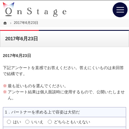
専任コンシェルジュがサポート。東京・品川の結婚相談所なら当相談所へ。
東京・品川の結婚相談所なら幸せな人生を送るお手伝いするOn Stage（オンステージ）
ホーム
2017年6月23日
2017年6月23日
2017年6月23日
下記アンケートを直感でお答えください。答えにくいものは未回答
で結構です。
最も近いものを選んでください。
アンケート結果は個人面談時に使用するもので、公開いたしませ
ん。
1．パートナーを求める上で容姿は大切だ
はい
いいえ
どちらともいえない