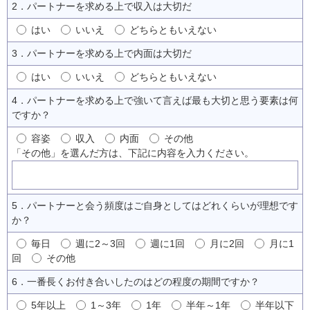
2．パートナーを求める上で収入は大切だ
はい
いいえ
どちらともいえない
3．パートナーを求める上で内面は大切だ
はい
いいえ
どちらともいえない
4．パートナーを求める上で強いて言えば最も大切と思う要素は何
ですか？
容姿
収入
内面
その他
「その他」を選んだ方は、下記に内容を入力ください。
5．パートナーと会う頻度はご自身としてはどれくらいが理想です
か？
毎日
週に2～3回
週に1回
月に2回
月に1
回
その他
6．一番長くお付き合いしたのはどの程度の期間ですか？
5年以上
1～3年
1年
半年～1年
半年以下