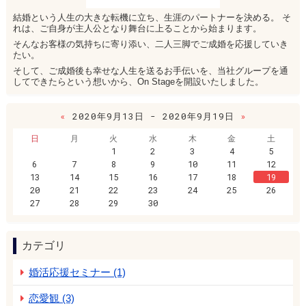
結婚という人生の大きな転機に立ち、生涯のパートナーを決める。 そ
れは、ご自身が主人公となり舞台に上ることから始まります。
そんなお客様の気持ちに寄り添い、二人三脚でご成婚を応援していき
たい。
そして、ご成婚後も幸せな人生を送るお手伝いを、当社グループを通
してできたらという想いから、On Stageを開設いたしました。
«
2020年9月13日 - 2020年9月19日
»
日
月
火
水
木
金
土
1
2
3
4
5
6
7
8
9
10
11
12
13
14
15
16
17
18
19
20
21
22
23
24
25
26
27
28
29
30
カテゴリ
婚活応援セミナー (1)
恋愛観 (3)